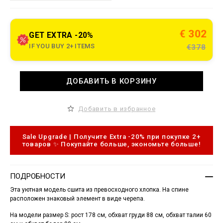
e
t
.
c
€ 302
GET EXTRA -20%
o
m
IF YOU BUY 2+ ITEMS
€378
/
l
t
/
A
ДОБАВИТЬ В КОРЗИНУ
s
d
h
d
i
t
r
o
Добавить в избранное
t
c
-
a
d
r
o
t
Sale Upgrade | Получите Extra -20% при покупке 2+
r
o
товаров ✨ Покупайте больше, экономьте больше!
a
p
d
t
o
i
/
o
ПОДРОБНОСТИ
S
n
1
s
Эта уютная модель сшита из превосходного хлопка. На спине
7
расположен знаковый элемент в виде черепа.
C
-
На модели размер S: рост 178 см, обхват груди 88 см, обхват талии 60
W