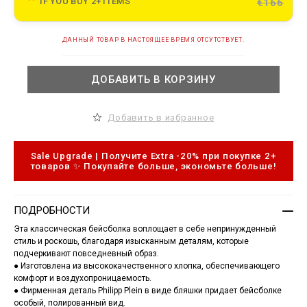
IF YOU BUY 2+ ITEMS
€166
e
t
.
A
c
ДАННЫЙ ТОВАР В НАСТОЯЩЕЕ ВРЕМЯ ОТСУТСТВУЕТ.
d
o
d
m
t
/
ДОБАВИТЬ В КОРЗИНУ
o
l
c
t
a
/
r
b
Добавить в избранное
t
a
o
s
p
e
t
b
Sale Upgrade | Получите Extra -20% при покупке 2+
i
a
товаров ✨ Покупайте больше, экономьте больше!
o
l
n
l
s
-
c
ПОДРОБНОСТИ
a
p
Эта классическая бейсболка воплощает в себе непринужденный
-
стиль и роскошь, благодаря изысканным деталям, которые
p
подчеркивают повседневный образ.
p
● Изготовлена из высококачественного хлопка, обеспечивающего
-
p
комфорт и воздухопроницаемость.
l
● Фирменная деталь Philipp Plein в виде бляшки придает бейсболке
a
особый, полированный вид.