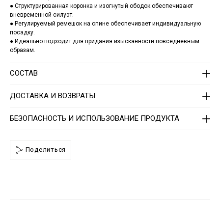
q
● Структурированная коронка и изогнутый ободок обеспечивают
u
вневременной силуэт.
e
/
● Регулируемый ремешок на спине обеспечивает индивидуальную
1
посадку.
4
● Идеально подходит для придания изысканности повседневным
1
образам.
3
0
5
СОСТАВ
_
0
2
ДОСТАВКА И ВОЗВРАТЫ
_
4
_
БЕЗОПАСНОСТЬ И ИСПОЛЬЗОВАНИЕ ПРОДУКТА
0
.
h
t
m
Поделиться
l