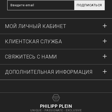
ПОДПИСАТЬСЯ
МОЙ ЛИЧНЫЙ КАБИНЕТ
Вход в систему
КЛИЕНТСКАЯ СЛУЖБА
Регистрация
Заказы
СВЯЖИТЕСЬ С НАМИ
Состояние заказа
Оплата
Доставка и возвраты
Напишите нам
ДОПОЛНИТЕЛЬНАЯ ИНФОРМАЦИЯ
Доставка
+41435507608
Гид по размерам
Остановить фальсификации
vip@pleinoutlet.com
Часто задаваемые вопросы
Imprint
Поиск магазина
PHILIPP PLEIN
UNIQUE - PASSIONATE - EXCLUSIVE