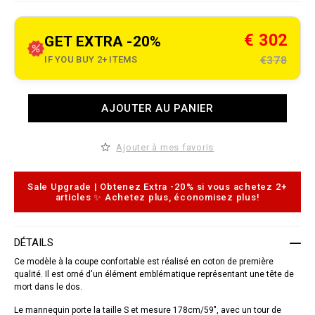
e
t
.
c
€ 302
GET EXTRA -20%
o
m
IF YOU BUY 2+ ITEMS
€378
/
k
m
/
A
s
AJOUTER AU PANIER
d
h
d
i
t
r
o
Ajouter à mes favoris
t
c
-
a
d
r
o
t
Sale Upgrade | Obtenez Extra -20% si vous achetez 2+
r
o
articles ✨ Achetez plus, économisez plus!
a
p
d
t
o
i
/
o
DÉTAILS
S
n
1
s
Ce modèle à la coupe confortable est réalisé en coton de première
7
C
qualité. Il est orné d'un élément emblématique représentant une tête de
-
mort dans le dos.
W
R
Le mannequin porte la taille S et mesure 178cm/59", avec un tour de