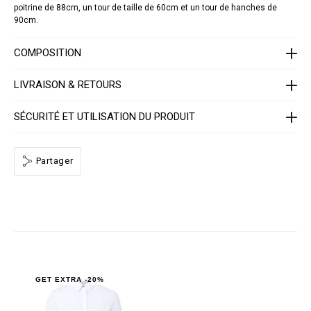
P
poitrine de 88cm, un tour de taille de 60cm et un tour de hanches de
0
90cm.
0
0
4
COMPOSITION
-
P
T
LIVRAISON & RETOURS
E
0
1
SÉCURITÉ ET UTILISATION DU PRODUIT
3
N
_
0
1
Partager
.
h
t
m
l
GET EXTRA -20%