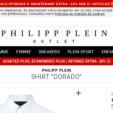
SALE UPGRADE ✨ MAINTENANT EXTRA -20% SUR 2+ ARTICLES
ure expérience. En poursuivant votre navigation sur ce site, vous accepte
r vos préférences, consultez notre
Politique en matière de cookies
PHILIPP PLEIN
OUTLET
MME
FEMME
SNEAKERS
PLEIN SPORT
ENFA
ACHETEZ PLUS, ÉCONOMISEZ PLUS | OBTENEZ EXTRA -20%
Ⓘ
PHILIPP PLEIN
SHIRT "DORADO"
t
r
t
t
B
i
S
l
:
t