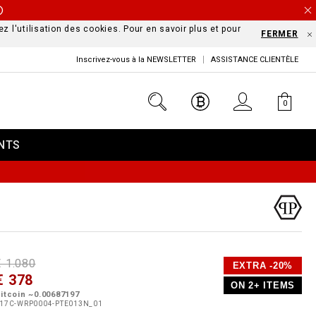
Ⓘ
z l'utilisation des cookies. Pour en savoir plus et pour
FERMER
Inscrivez-vous à la NEWSLETTER
ASSISTANCE CLIENTÈLE
0
NTS
D
h
P
€ 1.080
EXTRA -20%
e
€ 378
o
ON 2+ ITEMS
a
p
m
itcoin ~0.00687197
s
o
17C-WRP0004-PTE013N_01