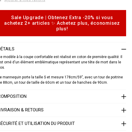
c
a
d
o
Sale Upgrade | Obtenez Extra -20% si vous
o
a
achetez 2+ articles ✨ Achetez plus, économisez
p
d
plus!
o
o
S
n
1
s
7
DÉTAILS
C
e modèle à la coupe confortable est réalisé en coton de première qualité. Il
W
st orné d'un élément emblématique représentant une tête de mort dans le
R
os.
P
0
e mannequin porte la taille S et mesure 178cm/59", avec un tour de poitrine
0
0
e 88cm, un tour de taille de 60cm et un tour de hanches de 90cm.
4
P
COMPOSITION
T
E
0
LIVRAISON & RETOURS
1
3
N
SÉCURITÉ ET UTILISATION DU PRODUIT
0