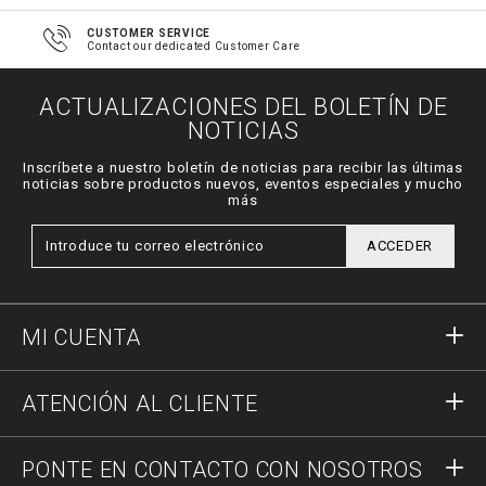
CUSTOMER SERVICE
Contact our dedicated Customer Care
ACTUALIZACIONES DEL BOLETÍN DE
NOTICIAS
Inscríbete a nuestro boletín de noticias para recibir las últimas
noticias sobre productos nuevos, eventos especiales y mucho
más
ACCEDER
MI CUENTA
Acceder
ATENCIÓN AL CLIENTE
Registrar
Pedidos
PONTE EN CONTACTO CON NOSOTROS
Estado del pedido