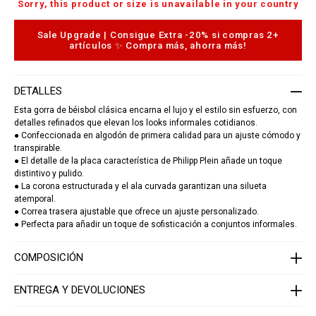
t
A
Sorry, this product or size is unavailable in your country
.
d
c
d
o
Sale Upgrade | Consigue Extra -20% si compras 2+
t
m
artículos ✨ Compra más, ahorra más!
o
/
c
e
a
c
r
/
t
DETALLES
b
o
a
p
Esta gorra de béisbol clásica encarna el lujo y el estilo sin esfuerzo, con
s
t
detalles refinados que elevan los looks informales cotidianos.
e
i
● Confeccionada en algodón de primera calidad para un ajuste cómodo y
b
o
transpirable.
a
n
l
● El detalle de la placa característica de Philipp Plein añade un toque
s
l
distintivo y pulido.
-
● La corona estructurada y el ala curvada garantizan una silueta
c
atemporal.
a
● Correa trasera ajustable que ofrece un ajuste personalizado.
p
-
● Perfecta para añadir un toque de sofisticación a conjuntos informales.
p
p
-
COMPOSICIÓN
p
l
a
ENTREGA Y DEVOLUCIONES
q
u