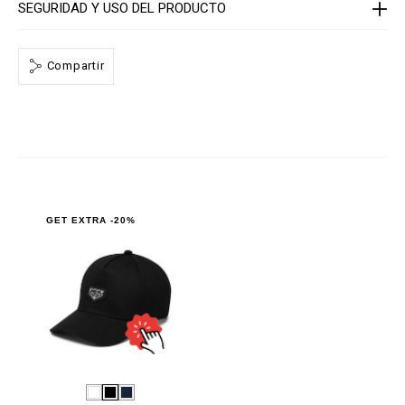
e
SEGURIDAD Y USO DEL PRODUCTO
/
1
4
1
Compartir
3
0
5
_
0
2
_
4
_
0
.
h
GET EXTRA -20%
t
m
l