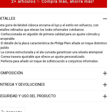
2+ artículos ✨ Compra más, ahorra más!
o
a
n
s
c
DETALLES
a
p
sta gorra de béisbol clásica encarna el lujo y el estilo sin esfuerzo, con
etalles refinados que elevan los looks informales cotidianos.
p
 Confeccionada en algodón de primera calidad para un ajuste cómodo y
p
ranspirable.
 El detalle de la placa característica de Philipp Plein añade un toque distintivo
p
 pulido.
a
 La corona estructurada y el ala curvada garantizan una silueta atemporal.
q
 Correa trasera ajustable que ofrece un ajuste personalizado.
u
 Perfecta para añadir un toque de sofisticación a conjuntos informales.
e
1
COMPOSICIÓN
4
1
3
ENTREGA Y DEVOLUCIONES
0
5
SEGURIDAD Y USO DEL PRODUCTO
0
2
4