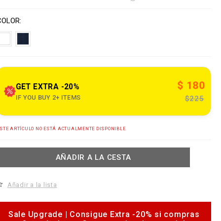
s
o
V
w
n
a
COLOR
w
s
w
a
p
e
o
n
n
s
$ 180
o
GET EXTRA -20%
u
IF YOU BUY 2+ ITEMS
$225
e
A
STE ARTÍCULO NO ESTÁ ACTUALMENTE DISPONIBLE.
d
c
d
o
m
AÑADIR A LA CESTA
o
c
c
a
Añadir a la lista
b
o
a
p
s
e
Sale Upgrade | Consigue Extra -20% si compras
b