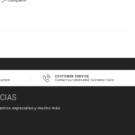
Compartir
0
h
m
CUSTOMER SERVICE
system
Contact our dedicated Customer Care
CIAS
 eventos especiales y mucho más