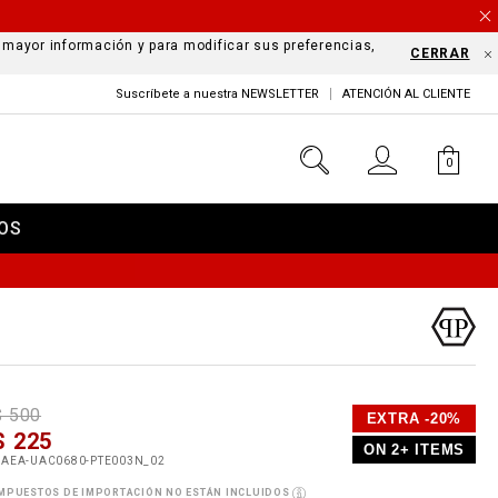
a mayor información y para modificar sus preferencias,
CERRAR
Suscríbete a nuestra NEWSLETTER
ATENCIÓN AL CLIENTE
0
OS
D
h
P
$ 500
EXTRA -20%
e
$ 225
o
ON 2+ ITEMS
a
p
m
UAEA-UAC0680-PTE003N_02
s
o
MPUESTOS DE IMPORTACIÓN NO ESTÁN INCLUIDOS