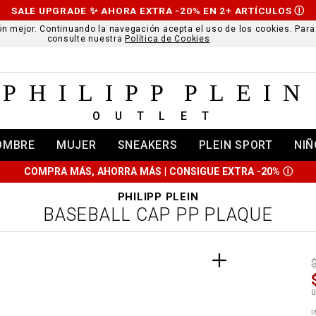
SALE UPGRADE ✨ AHORA EXTRA -20% EN 2+ ARTÍCULOS
Ⓘ
ción mejor. Continuando la navegación acepta el uso de los cookies. Par
consulte nuestra
Política de Cookies
PHILIPP PLEIN
OUTLET
OMBRE
MUJER
SNEAKERS
PLEIN SPORT
NIÑ
COMPRA MÁS, AHORRA MÁS | CONSIGUE EXTRA -20%
Ⓘ
PHILIPP PLEIN
BASEBALL CAP PP PLAQUE
t
r
t
t
i
l
:
t
I