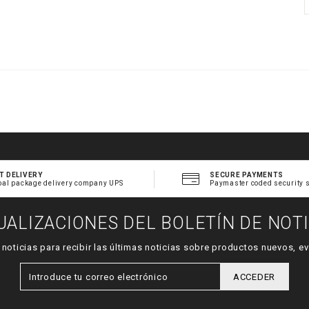
.
t
l
T DELIVERY
SECURE PAYMENTS
bal package delivery company UPS
Paymaster coded security 
UALIZACIONES DEL BOLETÍN DE NOTI
e noticias para recibir las últimas noticias sobre productos nuevos,
ACCEDER