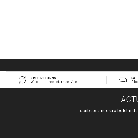
FREE RETURNS
FAS
We offer a free return service
Glo
ACT
Inscríbete a nuestro boletín d