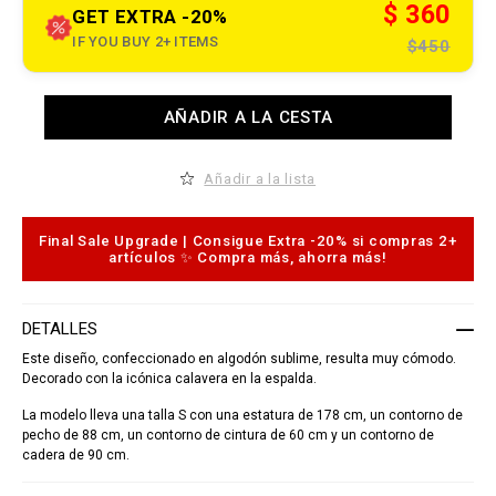
t
$ 360
GET EXTRA -20%
.
c
IF YOU BUY 2+ ITEMS
$450
o
m
/
b
A
AÑADIR A LA CESTA
z
d
/
d
e
t
s
o
Añadir a la lista
/
c
s
a
h
r
i
t
Final Sale Upgrade | Consigue Extra -20% si compras 2+
r
o
artículos ✨ Compra más, ahorra más!
t
p
-
t
_
i
d
o
DETALLES
o
n
r
s
Este diseño, confeccionado en algodón sublime, resulta muy cómodo.
a
Decorado con la icónica calavera en la espalda.
d
o
La modelo lleva una talla S con una estatura de 178 cm, un contorno de
_
/
pecho de 88 cm, un contorno de cintura de 60 cm y un contorno de
S
cadera de 90 cm.
1
7