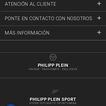
ATENCIÓN AL CLIENTE
Registrar
Pedidos
PONTE EN CONTACTO CON NOSOTROS
Estado del pedido
Pago
Envío y Devoluciones
Escríbenos
MÁS INFORMACIÓN
Transporte
+34937376287
Guía a las tallas
Stop Fakes
vip@pleinoutlet.com
Preguntas frecuentes
Imprint
Store Locator
PHILIPP PLEIN
UNIQUE - PASSIONATE - EXCLUSIVE
PHILIPP PLEIN SPORT
HYPER FUTURISTIC SPORTSWEAR