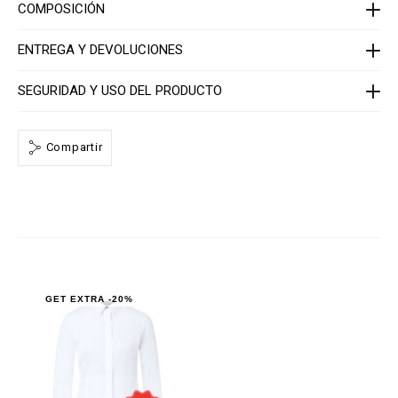
C
COMPOSICIÓN
-
W
R
ENTREGA Y DEVOLUCIONES
P
0
0
SEGURIDAD Y USO DEL PRODUCTO
0
4
-
P
Compartir
T
E
0
1
3
N
_
0
1
.
h
t
GET EXTRA -20%
m
l