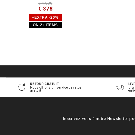
€ 1.080
€ 378
+EXTRA -20%
ON 2+ ITEMS
RETOUR GRATUIT
LIV
Nous offrons un service de retour
Livr
gratuit
enti
Inscrivez-vous à notre Newsletter po