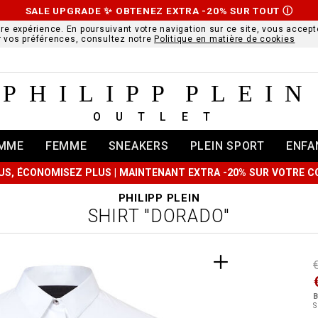
SALE UPGRADE ✨ OBTENEZ EXTRA -20% SUR TOUT
Ⓘ
ure expérience. En poursuivant votre navigation sur ce site, vous accepte
r vos préférences, consultez notre
Politique en matière de cookies
PHILIPP PLEIN
OUTLET
MME
FEMME
SNEAKERS
PLEIN SPORT
ENFA
US, ÉCONOMISEZ PLUS | MAINTENANT EXTRA -20% SUR VOTRE
PHILIPP PLEIN
SHIRT "DORADO"
t
r
t
t
B
i
S
l
:
t