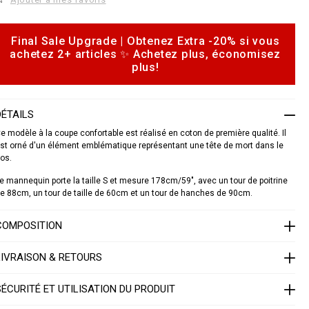
c
a
d
o
Final Sale Upgrade | Obtenez Extra -20% si vous
o
a
achetez 2+ articles ✨ Achetez plus, économisez
p
d
plus!
o
o
S
n
1
s
7
DÉTAILS
C
e modèle à la coupe confortable est réalisé en coton de première qualité. Il
W
st orné d'un élément emblématique représentant une tête de mort dans le
R
os.
P
0
e mannequin porte la taille S et mesure 178cm/59", avec un tour de poitrine
0
0
e 88cm, un tour de taille de 60cm et un tour de hanches de 90cm.
4
P
COMPOSITION
T
E
0
LIVRAISON & RETOURS
1
3
N
SÉCURITÉ ET UTILISATION DU PRODUIT
0