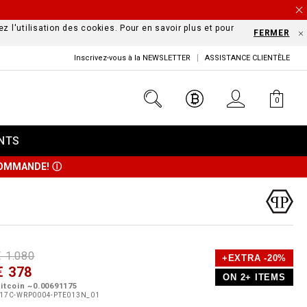
z l'utilisation des cookies. Pour en savoir plus et pour
FERMER
Inscrivez-vous à la NEWSLETTER
ASSISTANCE CLIENTÈLE
0
NTS
 COMMANDE!
Ⓘ
D
h
P
€ 1.080
+EXTRA -20%
e
€ 378
o
ON 2+ ITEMS
a
p
m
itcoin ~0.00691175
s
o
17C-WRP0004-PTE013N_01