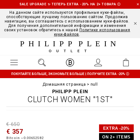
SALE UPGRADE ✨ ТЕПЕРЬ EXTRA -20% НА 2+ ТОВАРА
Ⓘ
На данном сайте используются профильные куки-файлы,
способствующие лучшему пользованию сайтом. Продолжив
навигацию, вы соглашаетесь с использованием куки-файлов.
Для получения дополнительной информации и изменения
своих установок обратитесь к нашей
Политике использования
куки-файлов
.
PHILIPP PLEIN
OUTLET
ПОКУПАЙТЕ БОЛЬШЕ, ЭКОНОМЬТЕ БОЛЬШЕ | ПОЛУЧИТЕ EXTRA -20%
Ⓘ
Домашняя страница
null
PHILIPP PLEIN
CLUTCH WOMEN "1ST"
D
h
P
€ 650
e
t
r
EXTRA -20%
€ 357
t
t
o
a
p
m
ON 2+ ITEMS
Bitcoin ~0.00652582