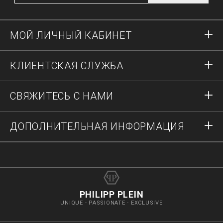
МОЙ ЛИЧНЫЙ КАБИНЕТ
Вход в систему
КЛИЕНТСКАЯ СЛУЖБА
Регистрация
Заказы
СВЯЖИТЕСЬ С НАМИ
Состояние заказа
Оплата
Доставка и возвраты
Напишите нам
ДОПОЛНИТЕЛЬНАЯ ИНФОРМАЦИЯ
Доставка
+41435507608
Гид по размерам
Остановить фальсификации
vip@pleinoutlet.com
Часто задаваемые вопросы
Imprint
Поиск магазина
PHILIPP PLEIN
UNIQUE - PASSIONATE - EXCLUSIVE