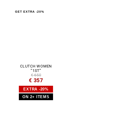
t
m
l
GET EXTRA -20%
CLUTCH WOMEN
"1ST"
€ 650
€ 357
EXTRA -20%
ON 2+ ITEMS